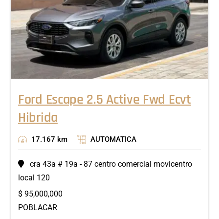
Ford Escape 2.5 Active Fwd Ecvt
Hibrida
17.167 km
AUTOMATICA
cra 43a # 19a - 87 centro comercial movicentro
local 120
$
95,000,000
POBLACAR