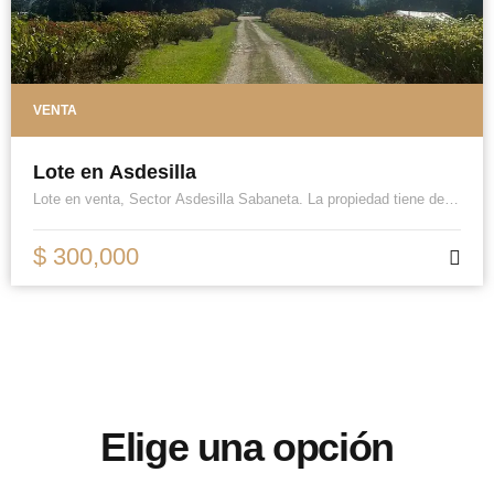
VENTA
Lote en Asdesilla
Lote en venta, Sector Asdesilla Sabaneta. La propiedad tiene de
área aproximada de 43.000mts, tiene casa principal buena y casa
de mayordomo. Está ubicada sobre el pavimento en el sector de
Asdesilla, es una tierra muy plana con la ventaja de que no se
$ 300,000
inunda, el área es de forma cuadrara, tiene muy buen frente sobre
la vía pavimentada (se puede poner un muy buen negocio o mall
comercial), tiene muy buena procedencia, de más de 40 años. El
pedido es de $300.000 por metro. Se permiten 4 casas por
hectárea si es en condominio y si es en parcelación se permiten 3
casas.
Elige una opción